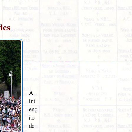
des
A
int
enç
ão
de