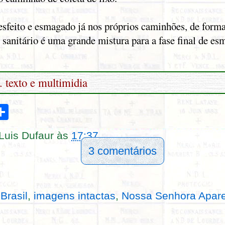
desfeito e esmagado já nos próprios caminhões, de form
 sanitário é uma grande mistura para a fase final de e
. texto e multimidia
S
h
a
r
Luis Dufaur
às
17:37
e
3 comentários
:
Brasil
,
imagens intactas
,
Nossa Senhora Apar