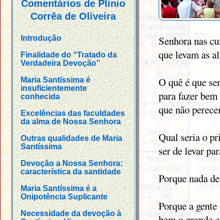
Comentários de Plinio
Corrêa de Oliveira
Introdução
Senhora nas cu
que levam as a
Finalidade do “Tratado da
Verdadeira Devoção”
O quê é que se
Maria Santíssima é
insuficientemente
para fazer bem
conhecida
que não perec
Excelências das faculdades
da alma de Nossa Senhora
Qual seria o pr
Outras qualidades de Maria
Santíssima
ser de levar pa
Devoção a Nossa Senhora:
característica da santidade
Porque nada de
Maria Santíssima é a
Onipotência Suplicante
Porque a gente
Necessidade da devoção à
bem o grande e