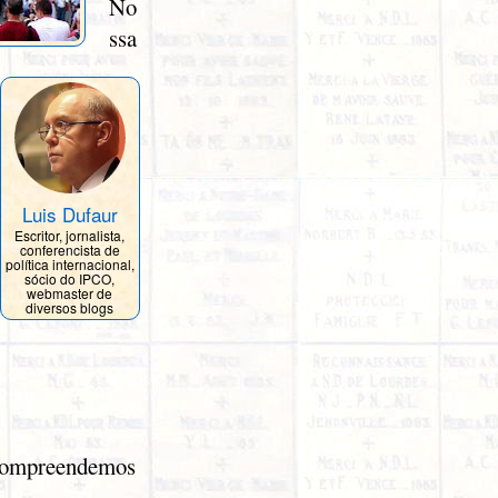
No
ssa
Luis Dufaur
Escritor, jornalista,
conferencista de
política internacional,
sócio do IPCO,
webmaster de
diversos blogs
 compreendemos