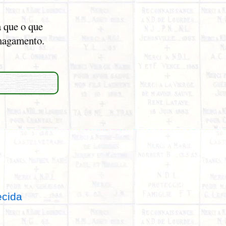
a que o que
smagamento.
ecida