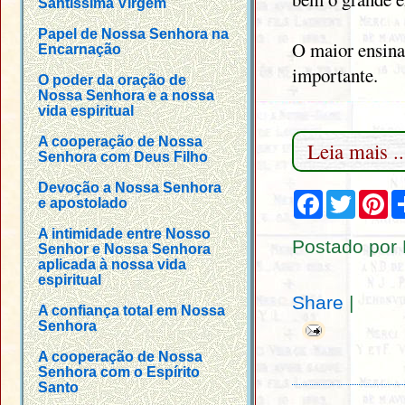
Santíssima Virgem
Papel de Nossa Senhora na
O maior ensina
Encarnação
importante.
O poder da oração de
Nossa Senhora e a nossa
vida espiritual
A cooperação de Nossa
Leia mais ..
Senhora com Deus Filho
Devoção a Nossa Senhora
F
T
P
e apostolado
a
w
i
c
i
n
A intimidade entre Nosso
e
t
t
Postado por
Senhor e Nossa Senhora
b
t
e
aplicada à nossa vida
o
e
r
o
r
e
espiritual
k
s
Share
|
t
A confiança total em Nossa
Senhora
A cooperação de Nossa
Senhora com o Espírito
Santo