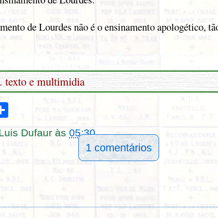
mento de Lourdes não é o ensinamento apologético, tão
. texto e multimidia
S
h
a
r
Luis Dufaur
às
05:30
e
1 comentários