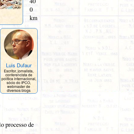
40
0
km
Luis Dufaur
Escritor, jornalista,
conferencista de
política internacional,
sócio do IPCO,
webmaster de
diversos blogs
lo processo de