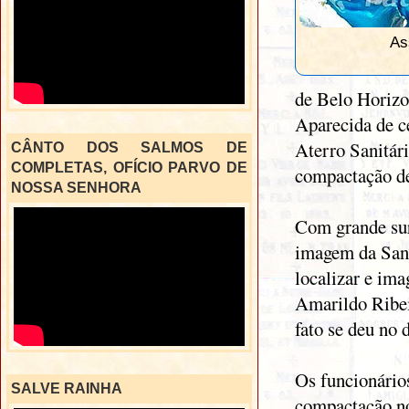
As
de Belo Horizo
Aparecida de ce
Aterro Sanitári
CÂNTO DOS SALMOS DE
COMPLETAS, OFÍCIO PARVO DE
compactação de
NOSSA SENHORA
Com grande sur
imagem da Sant
localizar e im
Amarildo Ribei
fato se deu no 
Os funcionário
SALVE RAINHA
compactação no