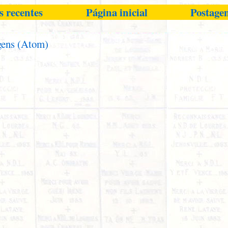
s recentes
Página inicial
Postagen
gens (Atom)