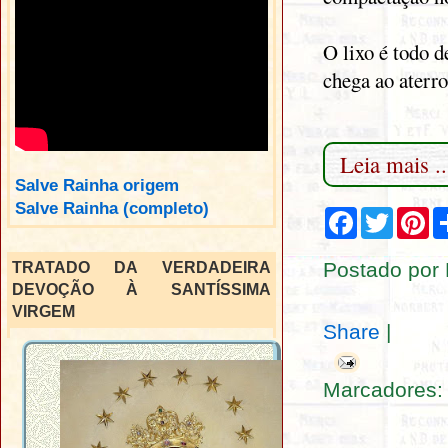
O lixo é todo 
chega ao aterro
Leia mais ..
Salve Rainha origem
Salve Rainha (completo)
F
T
P
a
w
i
c
i
n
e
t
t
Postado por
TRATADO DA VERDADEIRA
b
t
e
DEVOÇÃO À SANTÍSSIMA
o
e
r
o
r
e
VIRGEM
k
s
Share
|
t
Marcadores